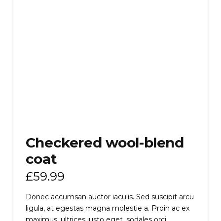
Checkered wool-blend
coat
£
59.99
Donec accumsan auctor iaculis. Sed suscipit arcu
ligula, at egestas magna molestie a. Proin ac ex
maximus, ultrices justo eget, sodales orci.