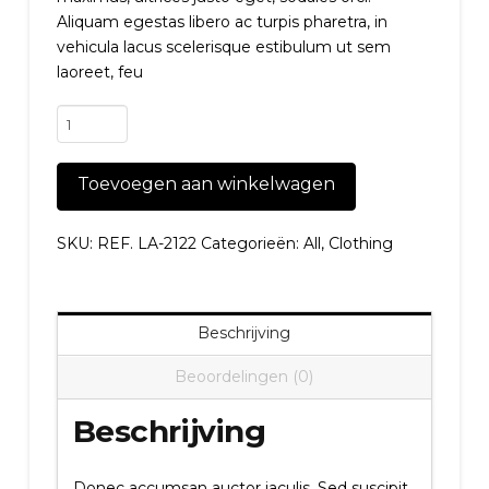
Aliquam egestas libero ac turpis pharetra, in
vehicula lacus scelerisque estibulum ut sem
laoreet, feu
Checkered
wool-
blend
Toevoegen aan winkelwagen
coat
aantal
SKU:
REF. LA-2122
Categorieën:
All
,
Clothing
Beschrijving
Beoordelingen (0)
Beschrijving
Donec accumsan auctor iaculis. Sed suscipit