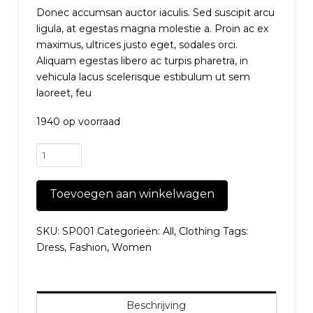
Donec accumsan auctor iaculis. Sed suscipit arcu
ligula, at egestas magna molestie a. Proin ac ex
maximus, ultrices justo eget, sodales orci.
Aliquam egestas libero ac turpis pharetra, in
vehicula lacus scelerisque estibulum ut sem
laoreet, feu
1940 op voorraad
Faux
shearling
jacket
Toevoegen aan winkelwagen
aantal
SKU:
SP001
Categorieën:
All
,
Clothing
Tags:
Dress
,
Fashion
,
Women
Beschrijving