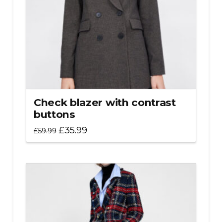
Check blazer with contrast
buttons
Oorspronkelijke
Huidige
£
35.99
£
59.99
prijs
prijs
was:
is:
£59.99.
£35.99.