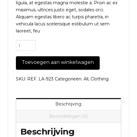
ligula, at egestas magna molestie a. Proin ac ex
maximus, ultrices justo eget, sodales orci.
Aliquam egestas libero ac turpis pharetra, in
vehicula lacus scelerisque estibulum ut sem
laoreet, feu
Slim-
fit
velvet
Toevoegen aan winkelwagen
suit
blazer
aantal
SKU:
REF. LA-923
Categorieën:
All
,
Clothing
Beschrijving
Beoordelingen (0)
Beschrijving