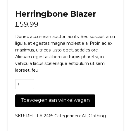
Herringbone Blazer
£
59.99
Donec accumsan auctor iaculis. Sed suscipit arcu
ligula, at egestas magna molestie a. Proin ac ex
maximus, ultrices justo eget, sodales orci.
Aliquam egestas libero ac turpis pharetra, in
vehicula lacus scelerisque estibulum ut sem
laoreet, feu
Herringbone
Blazer
aantal
Toevoegen aan winkelwagen
SKU:
REF. LA-2465
Categorieën:
All
,
Clothing